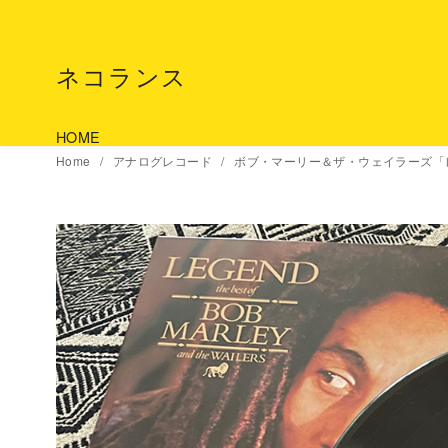
コ
ン
テ
ネコランス
ン
ツ
HOME
へ
Home
アナログレコード
ボブ・マーリー＆ザ・ウェイラーズ「
移
動