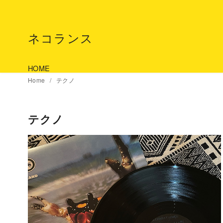
コ
ン
テ
ネコランス
ン
ツ
HOME
へ
Home
テクノ
移
動
テクノ