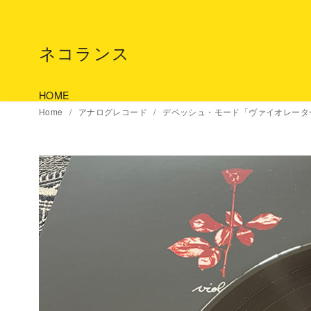
コ
ン
テ
ネコランス
ン
ツ
HOME
へ
Home
アナログレコード
デペッシュ・モード「ヴァイオレータ
移
動